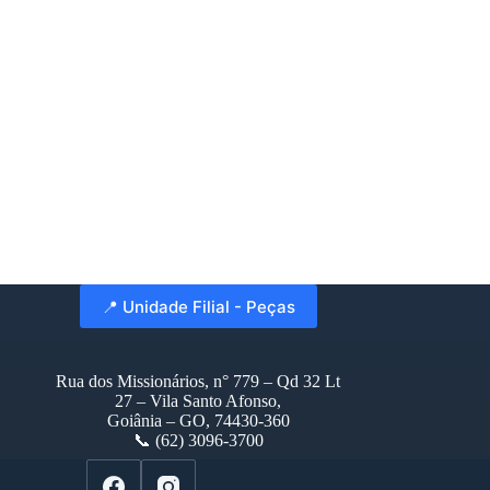
📍 Unidade Filial - Peças
Rua dos Missionários, n° 779 – Qd 32 Lt
27 – Vila Santo Afonso,
Goiânia – GO, 74430-360
📞 (62) 3096-3700