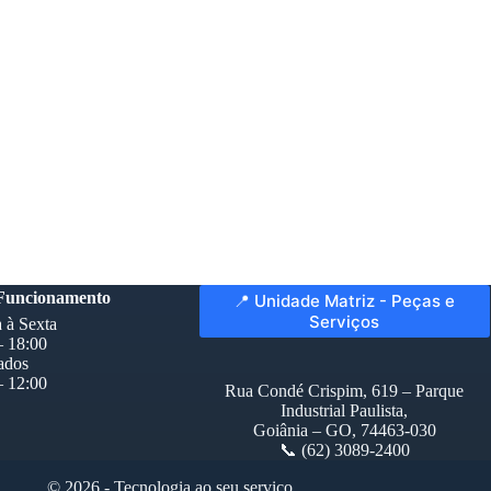
 Funcionamento
📍 Unidade Matriz - Peças e
Serviços
 à Sexta
– 18:00
ados
– 12:00
Rua Condé Crispim, 619 – Parque
Industrial Paulista,
Goiânia – GO, 74463-030
📞 (62) 3089-2400
© 2026 - Tecnologia ao seu serviço.