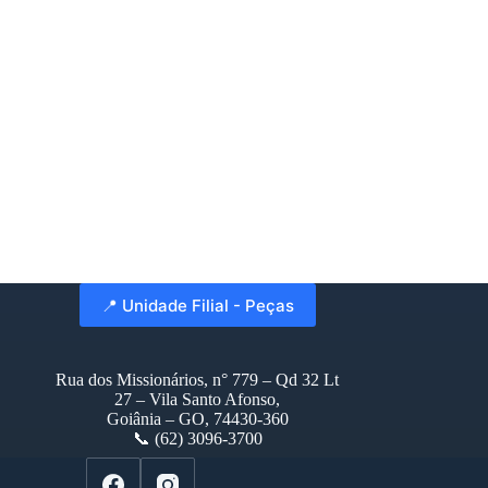
📍 Unidade Filial - Peças
Rua dos Missionários, n° 779 – Qd 32 Lt
27 – Vila Santo Afonso,
Goiânia – GO, 74430-360
📞 (62) 3096-3700