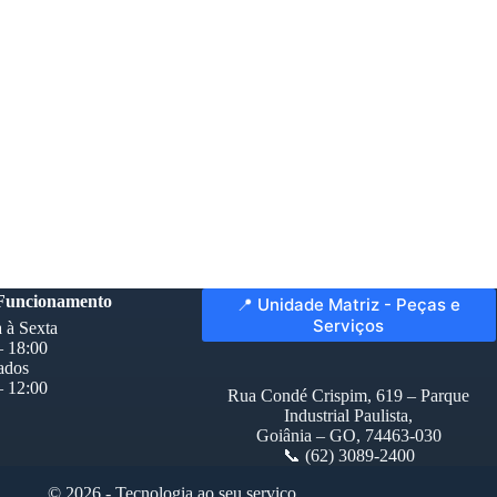
 Funcionamento
📍 Unidade Matriz - Peças e
Serviços
 à Sexta
– 18:00
ados
– 12:00
Rua Condé Crispim, 619 – Parque
Industrial Paulista,
Goiânia – GO, 74463-030
📞 (62) 3089-2400
© 2026 - Tecnologia ao seu serviço.