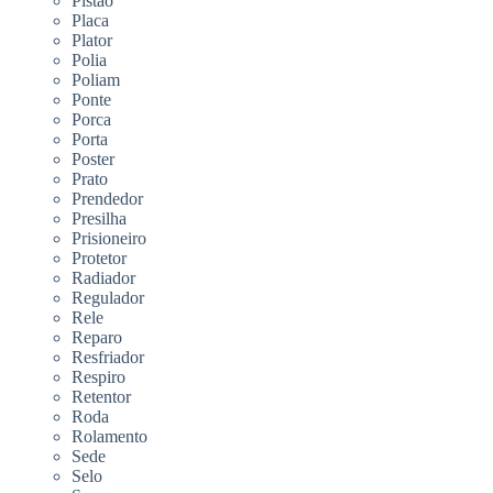
Pistão
Placa
Plator
Polia
Poliam
Ponte
Porca
Porta
Poster
Prato
Prendedor
Presilha
Prisioneiro
Protetor
Radiador
Regulador
Rele
Reparo
Resfriador
Respiro
Retentor
Roda
Rolamento
Sede
Selo