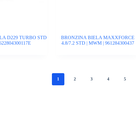
LA D229 TURBO STD
BRONZINA BIELA MAXXFORCE
622804300117E
4.8/7.2 STD | MWM | 961284300437
1
2
3
4
5