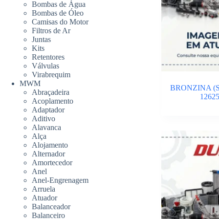
Bombas de Água
Bombas de Óleo
Camisas do Motor
Filtros de Ar
Juntas
Kits
Retentores
Válvulas
Virabrequim
MWM
BRONZINA (S
Abraçadeira
12625
Acoplamento
Adaptador
Aditivo
Alavanca
Alça
Alojamento
Alternador
Amortecedor
Anel
Anel-Engrenagem
Arruela
Atuador
Balanceador
Balanceiro