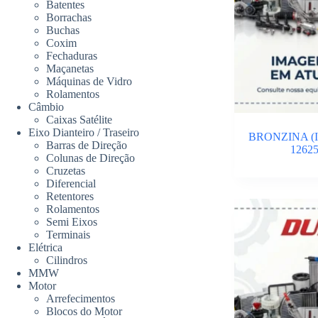
Batentes
Borrachas
Buchas
Coxim
Fechaduras
Maçanetas
Máquinas de Vidro
Rolamentos
Câmbio
Caixas Satélite
Eixo Dianteiro / Traseiro
BRONZINA (I
Barras de Direção
12625
Colunas de Direção
Cruzetas
Diferencial
Retentores
Rolamentos
Semi Eixos
Terminais
Elétrica
Cilindros
MMW
Motor
Arrefecimentos
Blocos do Motor