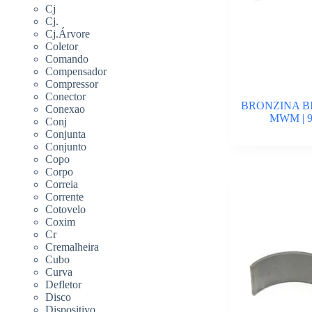
Cj
Cj.
Cj.Árvore
Coletor
Comando
Compensador
Compressor
Conector
BRONZINA BIE
Conexao
MWM | 9
Conj
Conjunta
Conjunto
Copo
Corpo
Correia
Corrente
Cotovelo
Coxim
Cr
Cremalheira
Cubo
Curva
Defletor
Disco
Dispositivo