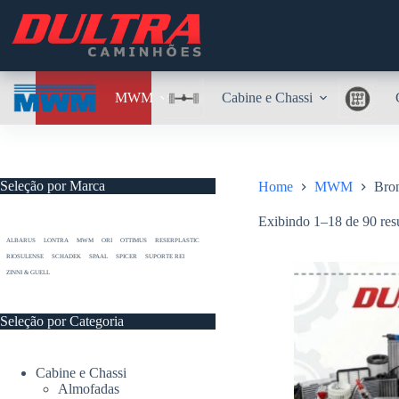
Pular
para
o
conteúdo
MWM
Cabine e Chassi
Seleção por Marca
Home
MWM
Bro
Exibindo 1–18 de 90 res
ALBARUS
LONTRA
MWM
ORI
OTTIMUS
RESERPLASTIC
RIOSULENSE
SCHADEK
SPAAL
SPICER
SUPORTE REI
ZINNI & GUELL
Seleção por Categoria
Cabine e Chassi
Almofadas