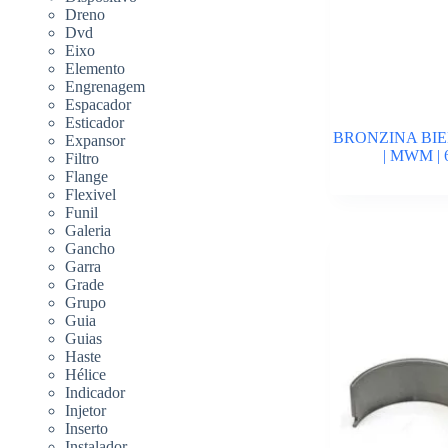
Dreno
Dvd
Eixo
Elemento
Engrenagem
Espacador
Esticador
BRONZINA BIE
Expansor
| MWM | 
Filtro
Flange
Flexivel
Funil
Galeria
Gancho
Garra
Grade
Grupo
Guia
Guias
Haste
Hélice
Indicador
Injetor
Inserto
Instalador