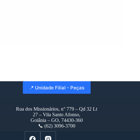
📍 Unidade Filial - Peças
Rua dos Missionários, n° 779 – Qd 32 Lt
27 – Vila Santo Afonso,
Goiânia – GO, 74430-360
📞 (62) 3096-3700