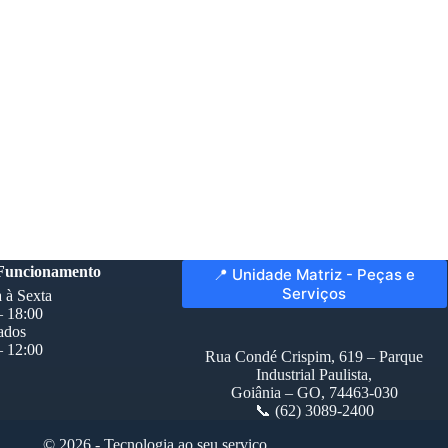
 Funcionamento
📍 Unidade Matriz - Peças e
Serviços
 à Sexta
– 18:00
ados
– 12:00
Rua Condé Crispim, 619 – Parque
Industrial Paulista,
Goiânia – GO, 74463-030
📞 (62) 3089-2400
© 2026 - Tecnologia ao seu serviço.