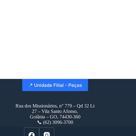
📍 Unidade Filial - Peças
Rua dos Missionários, n° 779 – Qd 32 Lt
27 – Vila Santo Afonso,
Goiânia – GO, 74430-360
📞 (62) 3096-3700