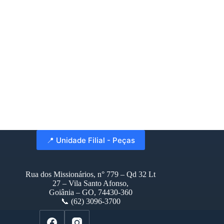
📍 Unidade Filial - Peças
Rua dos Missionários, n° 779 – Qd 32 Lt
27 – Vila Santo Afonso,
Goiânia – GO, 74430-360
📞 (62) 3096-3700