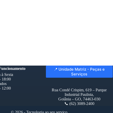
 Funcionamento
📍 Unidade Matriz - Peças e
Serviços
 à Sexta
– 18:00
ados
– 12:00
Rua Condé Crispim, 619 – Parque
Industrial Paulista,
Goiânia – GO, 74463-030
📞 (62) 3089-2400
© 2026 - Tecnologia ao seu serviço.