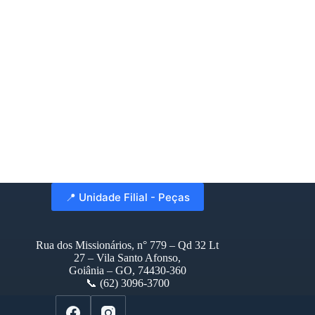
📍 Unidade Filial - Peças
Rua dos Missionários, n° 779 – Qd 32 Lt
27 – Vila Santo Afonso,
Goiânia – GO, 74430-360
📞 (62) 3096-3700