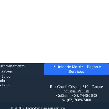
 Funcionamento
📍 Unidade Matriz - Peças e
Serviços
 à Sexta
– 18:00
ados
– 12:00
Rua Condé Crispim, 619 – Parque
Industrial Paulista,
Goiânia – GO, 74463-030
📞 (62) 3089-2400
© 2026 - Tecnologia ao seu serviço.