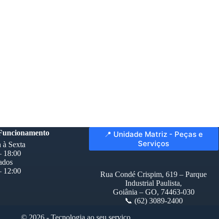
 Funcionamento
📍 Unidade Matriz - Peças e
Serviços
 à Sexta
– 18:00
ados
– 12:00
Rua Condé Crispim, 619 – Parque
Industrial Paulista,
Goiânia – GO, 74463-030
📞 (62) 3089-2400
© 2026 - Tecnologia ao seu serviço.