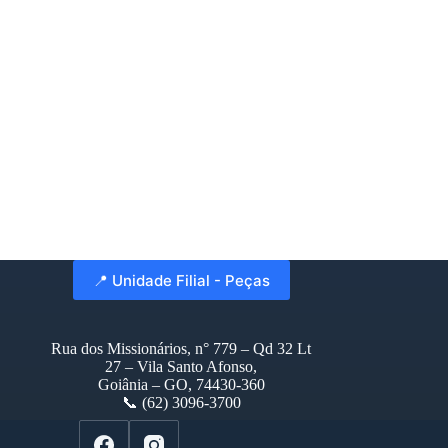
📍 Unidade Filial - Peças
Rua dos Missionários, n° 779 – Qd 32 Lt
27 – Vila Santo Afonso,
Goiânia – GO, 74430-360
📞 (62) 3096-3700