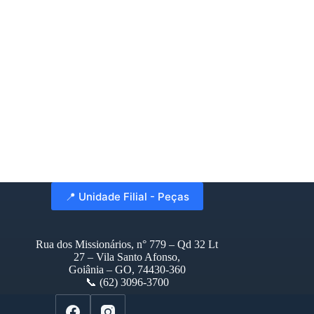
📍 Unidade Filial - Peças
Rua dos Missionários, n° 779 – Qd 32 Lt
27 – Vila Santo Afonso,
Goiânia – GO, 74430-360
📞 (62) 3096-3700