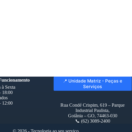
 Funcionamento
📍 Unidade Matriz - Peças e
Serviços
 à Sexta
– 18:00
ados
– 12:00
Rua Condé Crispim, 619 – Parque
Industrial Paulista,
Goiânia – GO, 74463-030
📞 (62) 3089-2400
© 2026 - Tecnologia ao seu serviço.