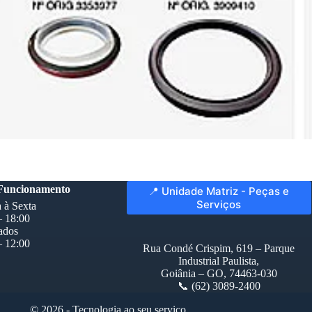
 Funcionamento
📍 Unidade Matriz - Peças e
Serviços
 à Sexta
– 18:00
ados
– 12:00
Rua Condé Crispim, 619 – Parque
Industrial Paulista,
Goiânia – GO, 74463-030
📞 (62) 3089-2400
© 2026 - Tecnologia ao seu serviço.