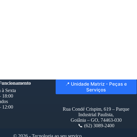
 Funcionamento
📍 Unidade Matriz - Peças e
Serviços
 à Sexta
– 18:00
ados
– 12:00
Rua Condé Crispim, 619 – Parque
Industrial Paulista,
Goiânia – GO, 74463-030
📞 (62) 3089-2400
© 2026 - Tecnologia ao seu serviço.