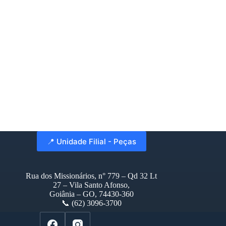
📍 Unidade Filial - Peças
Rua dos Missionários, n° 779 – Qd 32 Lt
27 – Vila Santo Afonso,
Goiânia – GO, 74430-360
📞 (62) 3096-3700