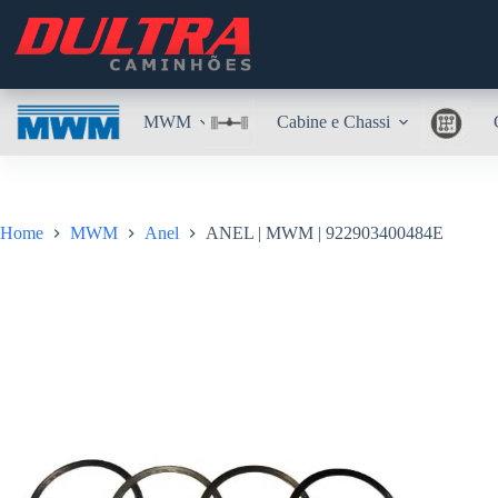
Pular
para
o
conteúdo
MWM
Cabine e Chassi
Home
MWM
Anel
ANEL | MWM | 922903400484E