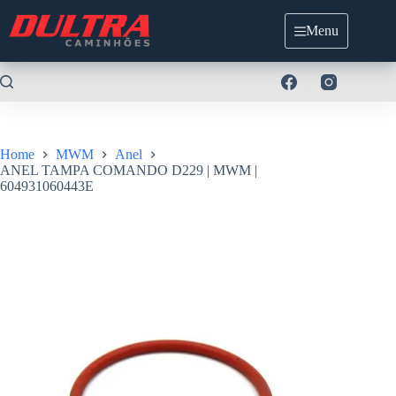
Pular
para
Menu
o
conteúdo
Home
MWM
Anel
ANEL TAMPA COMANDO D229 | MWM |
604931060443E