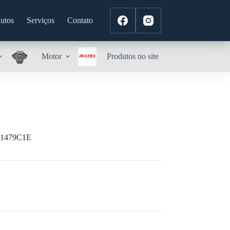
utos
Serviços
Contato
Motor
Produtos no site
1479C1E