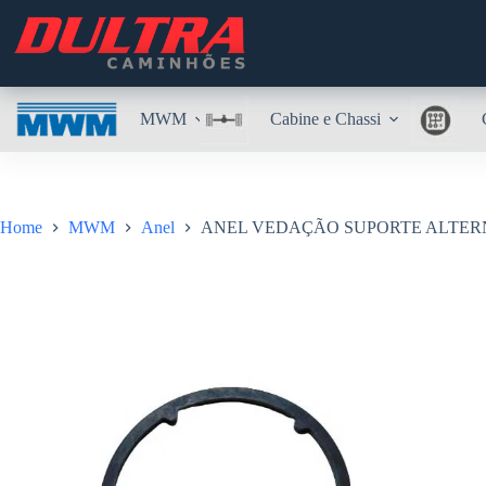
Pular
para
o
conteúdo
MWM
Cabine e Chassi
Home
MWM
Anel
ANEL VEDAÇÃO SUPORTE ALTERN