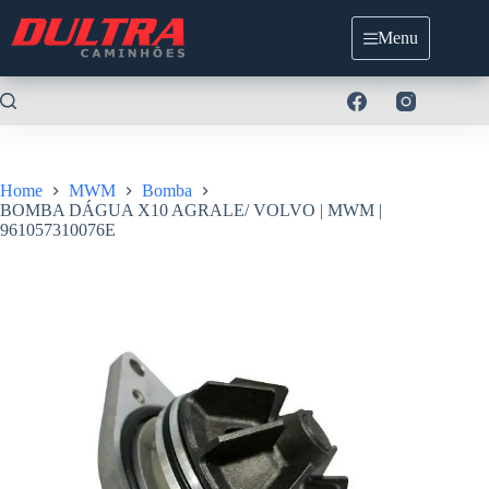
Pular
para
Menu
o
conteúdo
Home
MWM
Bomba
BOMBA DÁGUA X10 AGRALE/ VOLVO | MWM |
961057310076E