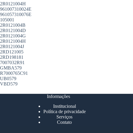
2R0121004H
961007310024E
961057310076E
105001
2R0121004B
2R0121004D
2R0121004G
2R0121004H
2R0121004J
2RD121005
2RD198181
7007032R91
GMBA579
R7000765C91
UB0579
VBD579
Informações
Institucional
Política de privacidade
Serviços
Contato