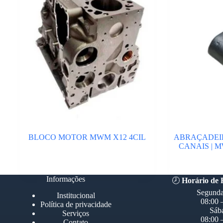
BLOCO MOTOR MWM X12 4CIL
ABRAÇADEIR
CANAIS | M
Informações
🕗
Horário de
Segunda
Institucional
08:00 
Política de privacidade
Sáb
Serviços
08:00 
Contato