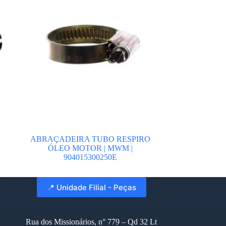
ABRAÇADEIRA TUBO RESPIRO
ÓLEO MOTOR | MWM |
904015300250E
📍 Unidade Filial - Peças
Rua dos Missionários, n° 779 – Qd 32 Lt