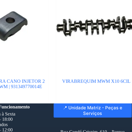
A CANO INJETOR 2
VIRABREQUIM MWM X10 6CIL
WM | 931349770014E
 Funcionamento
📍 Unidade Matriz - Peças e
Serviços
 à Sexta
– 18:00
ados
– 12:00
Rua Condé Crispim, 619 – Parque