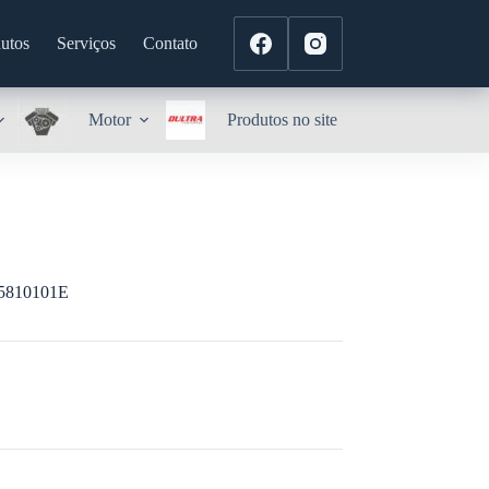
utos
Serviços
Contato
Motor
Produtos no site
810101E