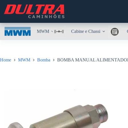
Pular
para
o
conteúdo
MWM
Cabine e Chassi
Home
MWM
Bomba
BOMBA MANUAL ALIMENTADORA X