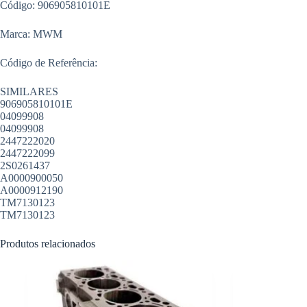
Código: 906905810101E
Marca: MWM
Código de Referência:
SIMILARES
906905810101E
04099908
04099908
2447222020
2447222099
2S0261437
A0000900050
A0000912190
TM7130123
TM7130123
Produtos relacionados