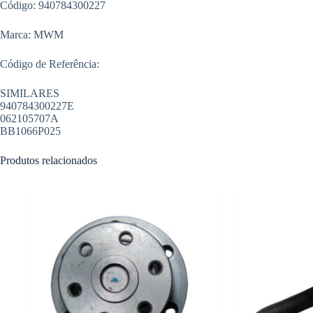
Código: 940784300227
Marca: MWM
Código de Referência:
SIMILARES
940784300227E
062105707A
BB1066P025
Produtos relacionados