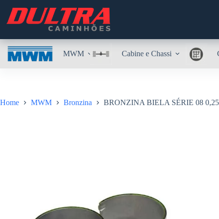
Pular
para
o
conteúdo
MWM
Cabine e Chassi
Home
MWM
Bronzina
BRONZINA BIELA SÉRIE 08 0,25 