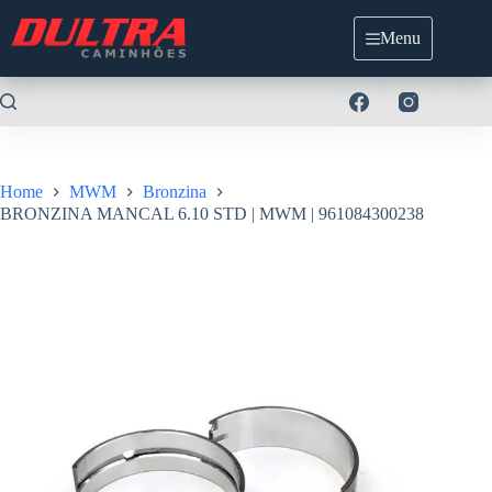
Pular
para
Menu
o
conteúdo
Home
MWM
Bronzina
BRONZINA MANCAL 6.10 STD | MWM | 961084300238