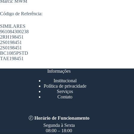
Marca: MWM
Código de Referência:
SIMILARES
961084300238
2RH198451
2S0198451
2S0198451
BC1085PSTD
TAE198451
Informações
Institucional
Política de privacidade
Serviços
Contato
🕗
Horário de Funcionamento
Segunda à Sexta
08:00 – 18:00