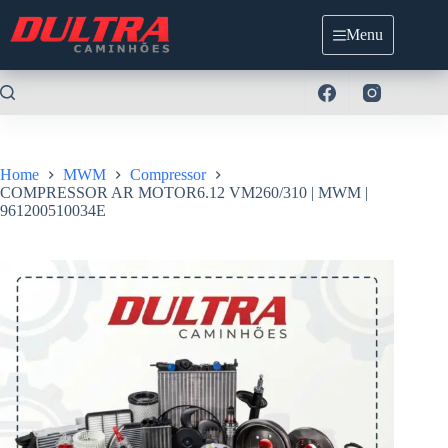
Pular
para
Menu
o
conteúdo
Home
MWM
Compressor
COMPRESSOR AR MOTOR6.12 VM260/310 | MWM |
961200510034E