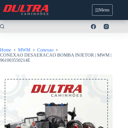
Pular
para
Menu
o
conteúdo
Home
MWM
Conexao
CONEXAO DESAERACAO BOMBA INJETOR | MWM |
961003550214E