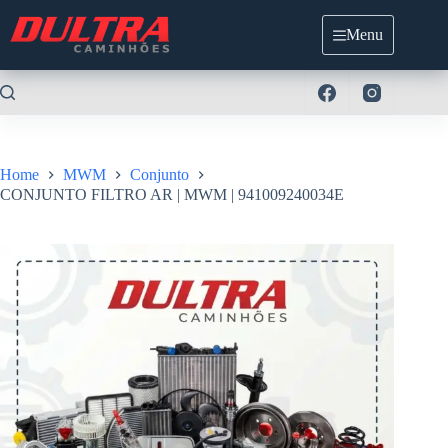
Pular
para
Menu
o
conteúdo
Home
MWM
Conjunto
CONJUNTO FILTRO AR | MWM | 941009240034E