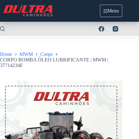
Pular
para
Menu
o
conteúdo
Home
MWM
Corpo
CORPO BOMBA ÓLEO LUBRIFICANTE | MWM |
37714234E