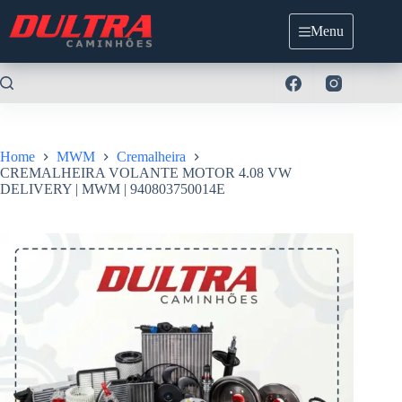
Pular
para
Menu
o
conteúdo
Home
MWM
Cremalheira
CREMALHEIRA VOLANTE MOTOR 4.08 VW
DELIVERY | MWM | 940803750014E