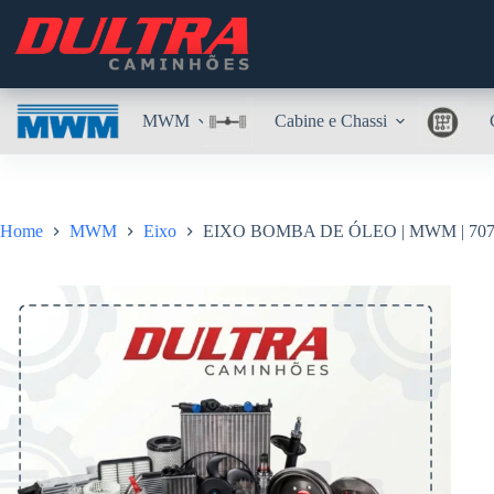
Pular
para
o
conteúdo
MWM
Cabine e Chassi
Home
MWM
Eixo
EIXO BOMBA DE ÓLEO | MWM | 707