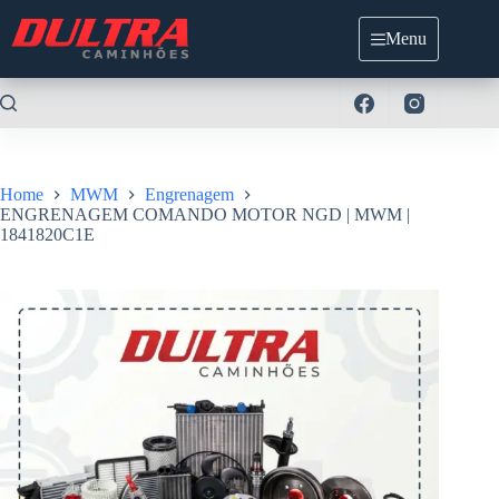
Pular
para
Menu
o
conteúdo
Home
MWM
Engrenagem
ENGRENAGEM COMANDO MOTOR NGD | MWM |
1841820C1E