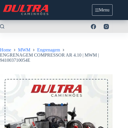
Pular
para
Menu
o
conteúdo
Home
MWM
Engrenagem
ENGRENAGEM COMPRESSOR AR 4.10 | MWM |
941003710054E