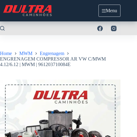
Pular
para
Menu
o
conteúdo
Home
MWM
Engrenagem
ENGRENAGEM COMPRESSOR AR VW C/MWM
4.12/6.12 | MWM | 961203710084E