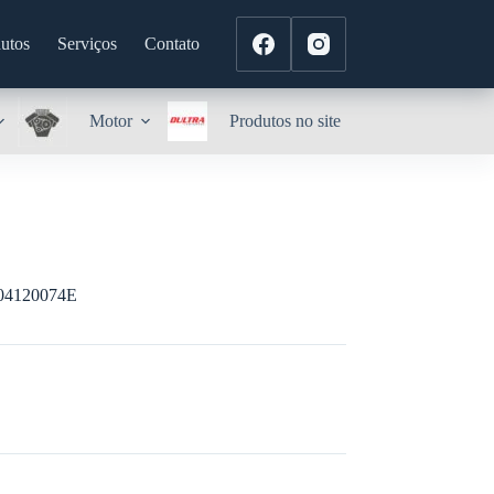
utos
Serviços
Contato
Motor
Produtos no site
4120074E