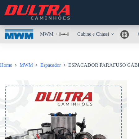
Pular
para
o
conteúdo
MWM
Cabine e Chassi
Home
MWM
Espacador
ESPACADOR PARAFUSO CABEÇO