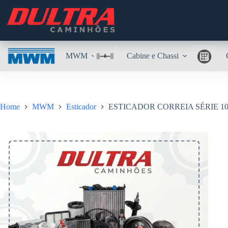
Pular
para
o
conteúdo
MWM
Cabine e Chassi
Home
MWM
Esticador
ESTICADOR CORREIA SÉRIE 10 