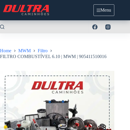
Pular
para
Menu
o
conteúdo
Home
MWM
Filtro
FILTRO COMBUSTÍVEL 6.10 | MWM | 905411510016