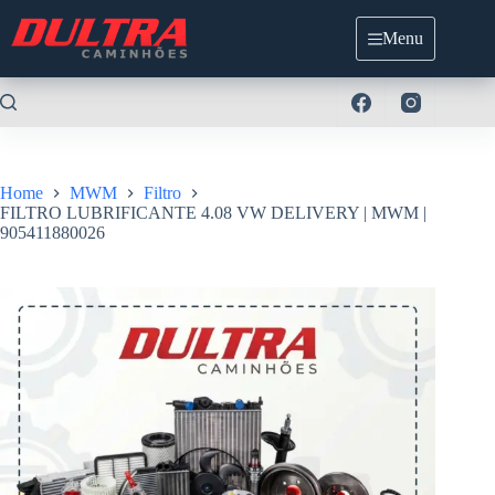
Pular
para
Menu
o
conteúdo
Home
MWM
Filtro
FILTRO LUBRIFICANTE 4.08 VW DELIVERY | MWM |
905411880026