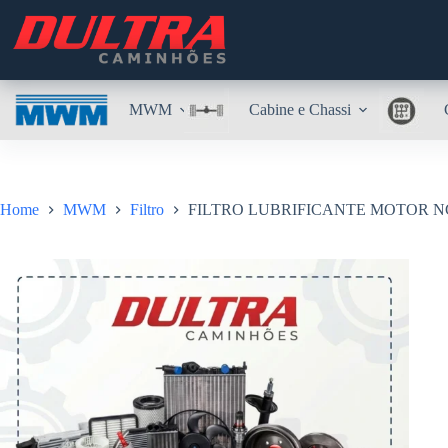
Pular
para
o
conteúdo
MWM
Cabine e Chassi
Home
MWM
Filtro
FILTRO LUBRIFICANTE MOTOR NG