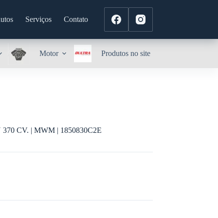
utos
Serviços
Contato
Motor
Produtos no site
0 CV. | MWM | 1850830C2E