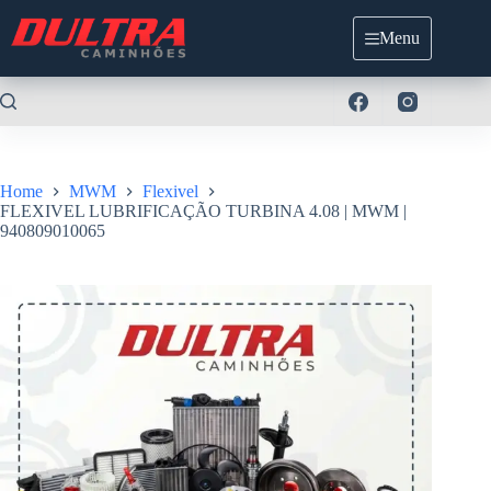
Pular
para
Menu
o
conteúdo
Home
MWM
Flexivel
FLEXIVEL LUBRIFICAÇÃO TURBINA 4.08 | MWM |
940809010065