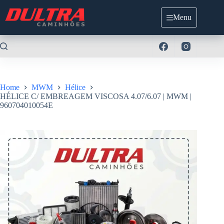
Pular
para
Menu
o
conteúdo
Home
MWM
Hélice
HÉLICE C/ EMBREAGEM VISCOSA 4.07/6.07 | MWM |
960704010054E