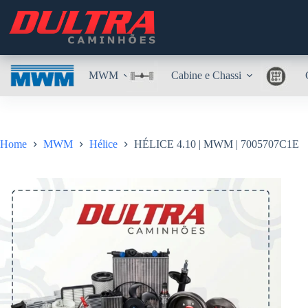
Pular
para
o
conteúdo
MWM
Cabine e Chassi
Home
MWM
Hélice
HÉLICE 4.10 | MWM | 7005707C1E