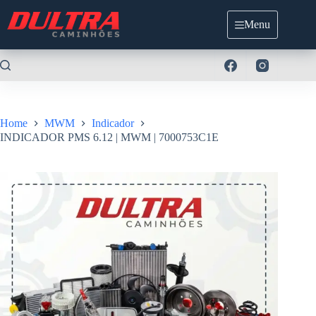
Pular
para
Menu
o
conteúdo
Home
MWM
Indicador
INDICADOR PMS 6.12 | MWM | 7000753C1E