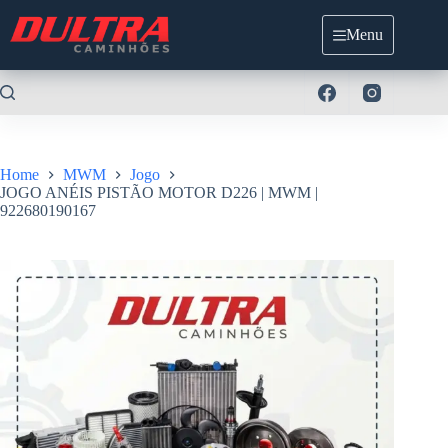
Pular
para
Menu
o
conteúdo
Home
MWM
Jogo
JOGO ANÉIS PISTÃO MOTOR D226 | MWM |
922680190167