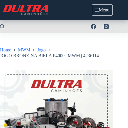
Pular
para
Menu
o
conteúdo
Home
MWM
Jogo
JOGO BRONZINA BIELA P4000 | MWM | 4236114