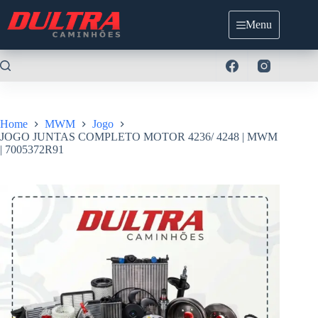
Pular
para
Menu
o
conteúdo
Home
MWM
Jogo
JOGO JUNTAS COMPLETO MOTOR 4236/ 4248 | MWM
| 7005372R91