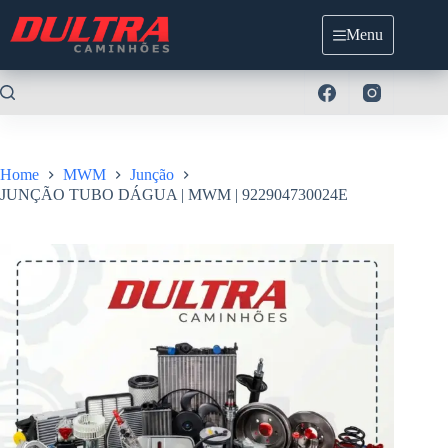
Pular
para
Menu
o
conteúdo
Home
MWM
Junção
JUNÇÃO TUBO DÁGUA | MWM | 922904730024E