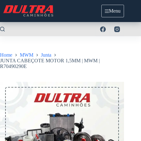
Pular
para
Menu
o
conteúdo
Home
MWM
Junta
JUNTA CABEÇOTE MOTOR 1,5MM | MWM |
R70490290E