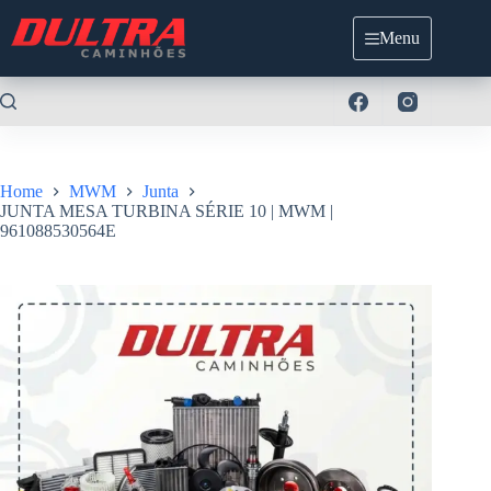
Pular
para
Menu
o
conteúdo
Home
MWM
Junta
JUNTA MESA TURBINA SÉRIE 10 | MWM |
961088530564E