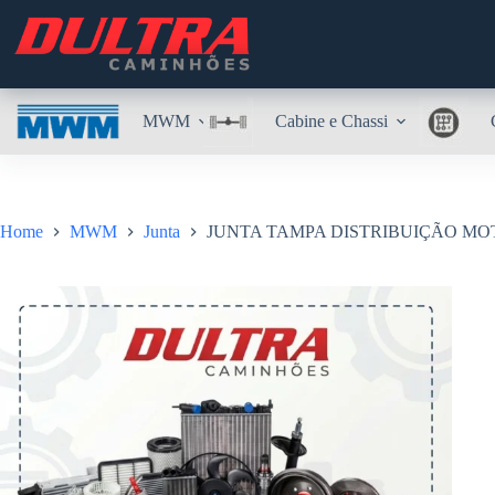
Pular
para
o
conteúdo
MWM
Cabine e Chassi
Home
MWM
Junta
JUNTA TAMPA DISTRIBUIÇÃO MOT