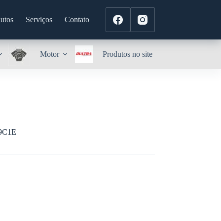
utos
Serviços
Contato
Motor
Produtos no site
9C1E