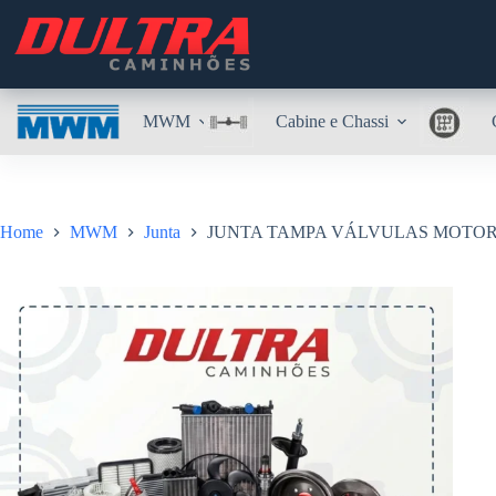
Pular
para
o
conteúdo
MWM
Cabine e Chassi
Home
MWM
Junta
JUNTA TAMPA VÁLVULAS MOTOR 6.