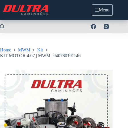
Pular
para
Menu
o
conteúdo
Home
MWM
Kit
KIT MOTOR 4.07 | MWM | 940780191146