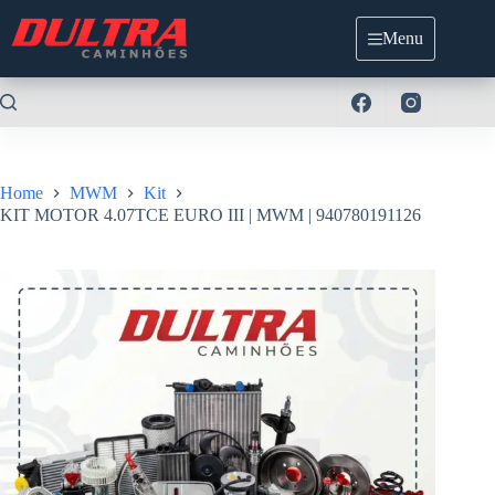
Pular
para
Menu
o
conteúdo
Home
MWM
Kit
KIT MOTOR 4.07TCE EURO III | MWM | 940780191126