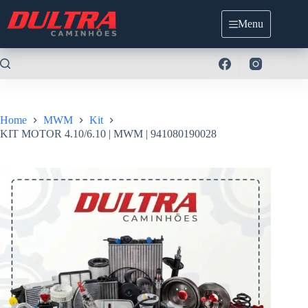
Pular
para
Menu
o
conteúdo
Home
MWM
Kit
KIT MOTOR 4.10/6.10 | MWM | 941080190028