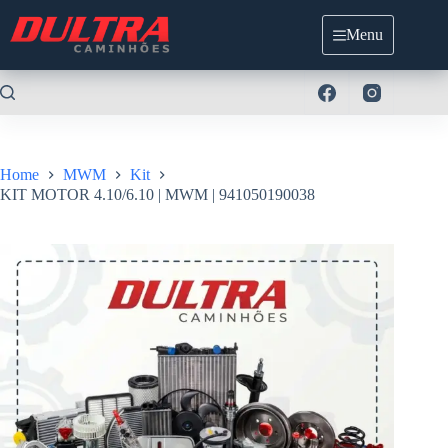
Pular
para
Menu
o
conteúdo
Home
MWM
Kit
KIT MOTOR 4.10/6.10 | MWM | 941050190038