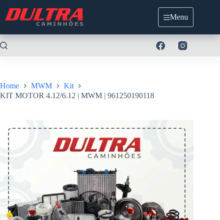
Pular
para
Menu
o
conteúdo
Home
MWM
Kit
KIT MOTOR 4.12/6.12 | MWM | 961250190118