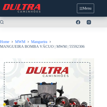
Pular
para
Menu
o
conteúdo
Home
MWM
Mangueira
MANGUEIRA BOMBA VÁCUO | MWM | 55592306